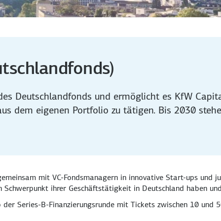
utschlandfonds)
l des Deutschlandfonds und ermöglicht es KfW Capita
aus dem eigenen Portfolio zu tätigen. Bis 2030 ste
 gemeinsam mit VC-Fonds­managern in innovative Start-ups und ju
en Schwerpunkt ihrer Geschäfts­tätigkeit in Deutschland haben u
b der Series-B-Finanzierungsrunde mit Tickets zwischen 10 und 50