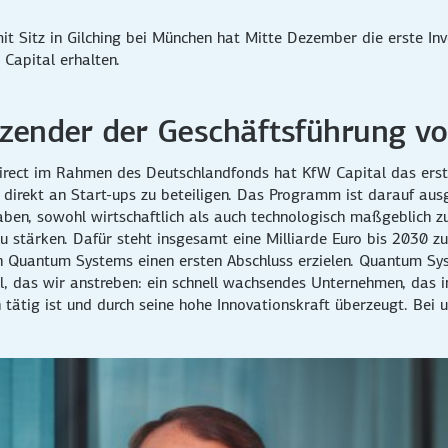
t Sitz in Gilching bei München hat Mitte Dezember die erste 
Capital erhalten.
itzender der Geschäftsführung v
rect im Rahmen des Deutschlandfonds hat KfW Capital das erste
direkt an Start-ups zu beteiligen. Das Programm ist darauf aus
 haben, sowohl wirtschaftlich als auch technologisch maßgeblich 
 stärken. Dafür steht insgesamt eine Milliarde Euro bis 2030 zu
in Quantum Systems einen ersten Abschluss erzielen. Quantum Sy
l, das wir anstreben: ein schnell wachsendes Unternehmen, das 
h tätig ist und durch seine hohe Innovationskraft überzeugt. Be