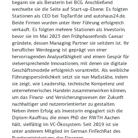
begann sie als Beraterin bei BCG. Anschließend
wechselte sie die Seite auf Start-up-Ebene: Es folgten
Stationen als CEO bei TopTarif.de und autohaus24.de.
Beide Firmen wurden unter ihrer Führung erfolgreich
verkauft. Es folgten mehrere Stationen als Investorin,
bevor sie im Mai 2023 den Frühphasenfonds Caesar
gründete, dessen Managing Partner sie seitdem ist. Ihr
beruflicher Werdegang ist geprägt von einer
hervorragenden Analysefähigkeit und einem Gespür für
vielversprechende Innovationen, mit denen sie digitale
Geschäftsmodelle erfolgreich vorantreibt. Als weibliche
Führungspersönlichkeit setzt sie nun Maßstäbe, indem
sie zeigt, wie Leadership, technische Kompetenz und
unternehmerisches Handeln zusammenwirken können,
um das Finanz- und Versicherungswesen der Zukunft
nachhaltiger und nutzerorientierter zu gestalten.
Neben ihrem Erfolg als Investorin engagiert sich die
Diplom-Kauffrau, die einen PhD der RWTH Aachen
hält, vielfältig im VC-Ökosystem: Seit 2019 ist sie
unter anderem Mitglied im German FinTechRat des
Bundesministeriums der Finanzen.